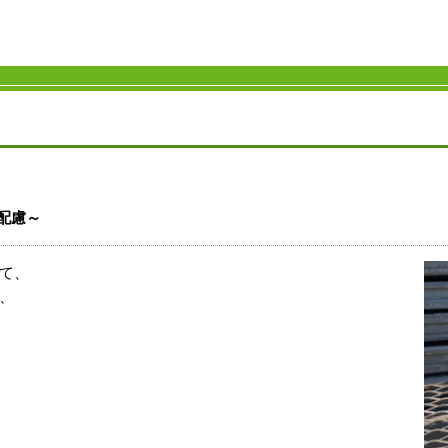
配慮～
て、
、